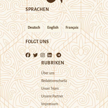
SPRACHEN
Deutsch
English
Français
FOLGT UNS
RUBRIKEN
Über uns
Redaktionscharta
Unser Team
Unsere Partner
Impressum