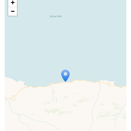
+
−
Travelers' Map wird geladen …
Wenn du dies siehst, nachdem deine
Seite vollständig geladen wurde,
fehlen leafletJS-Dateien.