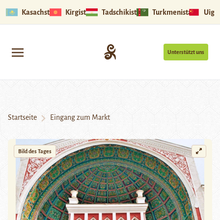
Kasachstan
Kirgistan
Tadschikistan
Turkmenistan
Uigu
Unterstützt uns
Startseite
Eingang zum Markt
Bild des Tages