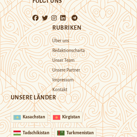
FOLGT UNS
RUBRIKEN
Über uns
Redaktionscharta
Unser Team
Unsere Partner
Impressum
Kontakt
UNSERE LÄNDER
Kasachstan
Kirgistan
Tadschikistan
Turkmenistan