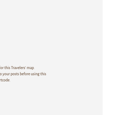
r this Travelers' map.
 your posts before using this
rtcode.