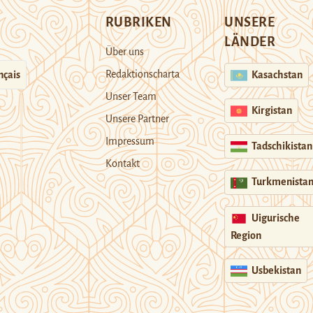
RUBRIKEN
UNSERE
LÄNDER
Über uns
Redaktionscharta
nçais
Kasachstan
Unser Team
Kirgistan
Unsere Partner
Impressum
Tadschikistan
Kontakt
Turkmenista
Uigurische
Region
Usbekistan