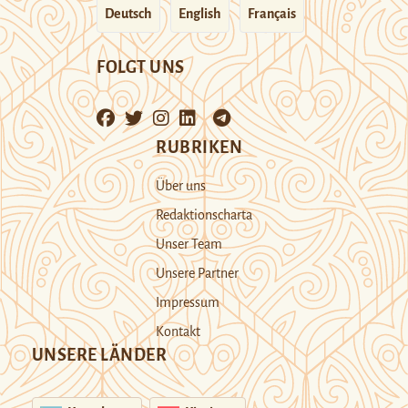
Deutsch
English
Français
FOLGT UNS
RUBRIKEN
Über uns
Redaktionscharta
Unser Team
Unsere Partner
Impressum
Kontakt
UNSERE LÄNDER