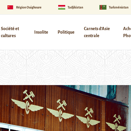
Région Ouïghoure
Tadjikistan
Turkménistan
Société et
Carnets d’Asie
Ach
Insolite
Politique
cultures
centrale
Phot