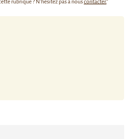
cette rubrique ? N'hésitez pas à nous
contacter.
"