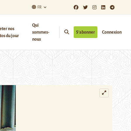
FR
Qui
eter nos
sommes-
S’abonner
Connexion
os du jour
nous