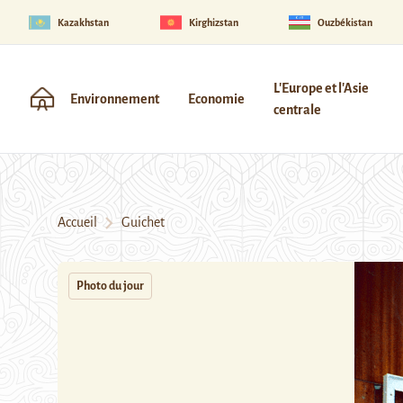
Kazakhstan
Kirghizstan
Ouzbékistan
L'Europe et l'Asie
Environnement
Economie
centrale
Accueil
Guichet
Photo du jour