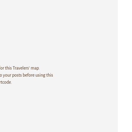
r this Travelers' map.
 your posts before using this
rtcode.