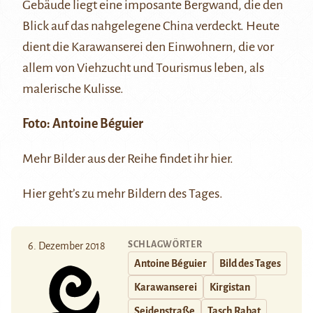
Gebäude liegt eine imposante Bergwand, die den
Blick auf das nahgelegene China verdeckt. Heute
dient die Karawanserei den Einwohnern, die vor
allem von Viehzucht und Tourismus leben, als
malerische Kulisse.
Foto:
Antoine Béguier
Mehr Bilder aus der Reihe findet ihr
hier
.
Hier
geht’s zu mehr Bildern des Tages.
SCHLAGWÖRTER
6. Dezember 2018
Antoine Béguier
Bild des Tages
Karawanserei
Kirgistan
Seidenstraße
Tasch Rabat