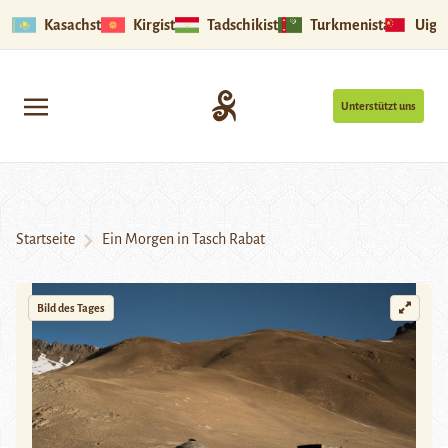
Kasachstan
Kirgistan
Tadschikistan
Turkmenistan
Uigu
Unterstützt uns
Startseite
Ein Morgen in Tasch Rabat
Bild des Tages