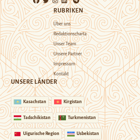
RUBRIKEN
Über uns
Redaktionscharta
Unser Team
Unsere Partner
Impressum
Kontakt
UNSERE LÄNDER
Kasachstan
Kirgistan
Tadschikistan
Turkmenistan
Uigurische Region
Usbekistan