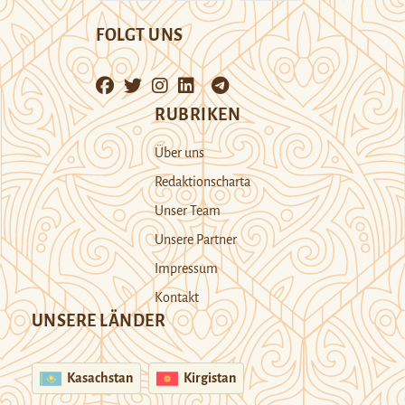
FOLGT UNS
RUBRIKEN
Über uns
Redaktionscharta
Unser Team
Unsere Partner
Impressum
Kontakt
UNSERE LÄNDER
Kasachstan
Kirgistan