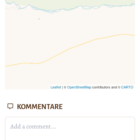
fehlen leafletJS-Dateien.
Leaflet
| ©
OpenStreetMap
contributors and ©
CARTO
KOMMENTARE