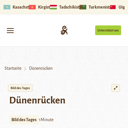
Kasachstan
Kirgistan
Tadschikistan
Turkmenistan
Uigu
Unterstützt uns
Startseite
Dünenrücken
Bild des Tages
Dünenrücken
Bild des Tages
1Minute