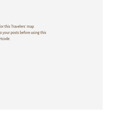
r this Travelers' map.
 your posts before using this
rtcode.