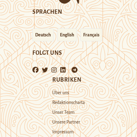
SPRACHEN
Deutsch
English
Français
FOLGT UNS
RUBRIKEN
Über uns
Redaktionscharta
Unser Team
Unsere Partner
Impressum