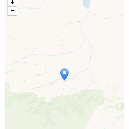
+
−
Travelers' Map wird geladen …
Wenn du dies siehst, nachdem deine
Seite vollständig geladen wurde,
fehlen leafletJS-Dateien.