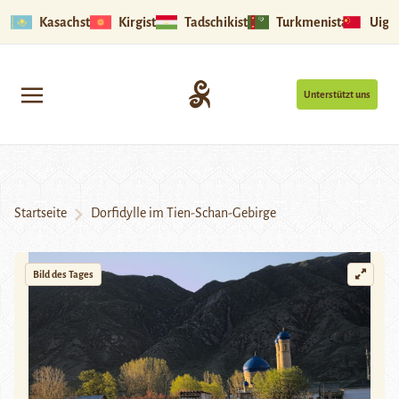
Kasachstan
Kirgistan
Tadschikistan
Turkmenistan
Uigu
Unterstützt uns
Startseite
Dorfidylle im Tien-Schan-Gebirge
Bild des Tages