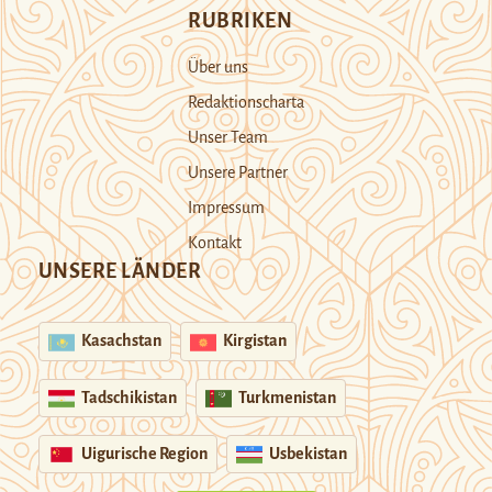
RUBRIKEN
Über uns
Redaktionscharta
Unser Team
Unsere Partner
Impressum
Kontakt
UNSERE LÄNDER
Kasachstan
Kirgistan
Tadschikistan
Turkmenistan
Uigurische Region
Usbekistan