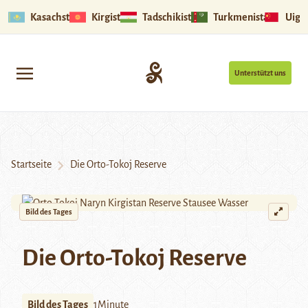
Kasachstan
Kirgistan
Tadschikistan
Turkmenistan
Uigu
Unterstützt uns
Startseite
Die Orto-Tokoj Reserve
Bild des Tages
Die Orto-Tokoj Reserve
Bild des Tages
1Minute