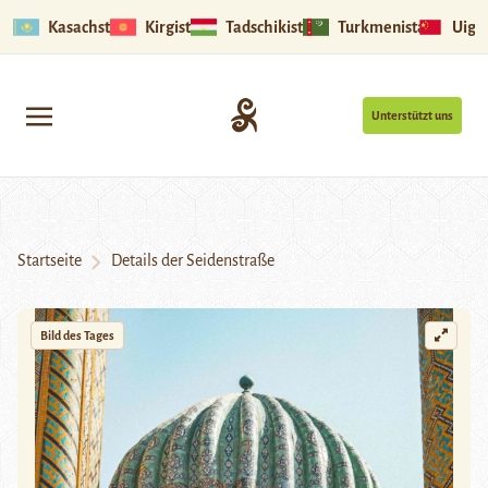
Kasachstan
Kirgistan
Tadschikistan
Turkmenistan
Uigu
Unterstützt uns
Startseite
Details der Seidenstraße
Bild des Tages