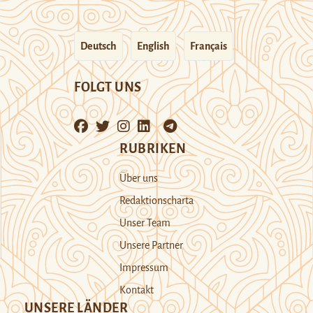
Deutsch
English
Français
FOLGT UNS
RUBRIKEN
Über uns
Redaktionscharta
Unser Team
Unsere Partner
Impressum
Kontakt
UNSERE LÄNDER