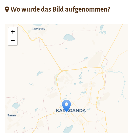
Wo wurde das Bild aufgenommen?
+
−
Travelers' Map wird geladen …
Wenn du dies siehst, nachdem deine
Seite vollständig geladen wurde,
fehlen leafletJS-Dateien.