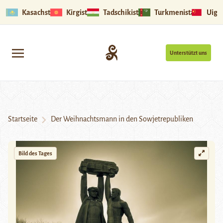
Kasachstan
Kirgistan
Tadschikistan
Turkmenistan
Uigu
Unterstützt uns
Startseite
Der Weihnachtsmann in den Sowjetrepubliken
Bild des Tages