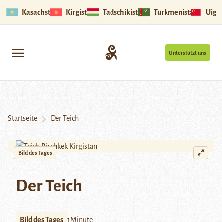
Kasachstan
Kirgistan
Tadschikistan
Turkmenistan
Uigu
Unterstützt uns
Startseite
Der Teich
Bild des Tages
Der Teich
Bild des Tages
1Minute