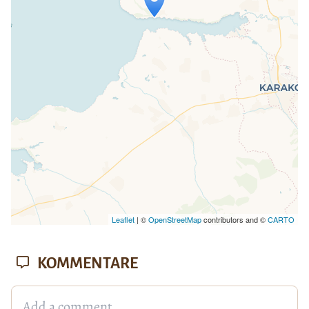
Wenn du dies siehst, nachdem deine
Seite vollständig geladen wurde,
fehlen leafletJS-Dateien.
Leaflet
| ©
OpenStreetMap
contributors and ©
CARTO
KOMMENTARE