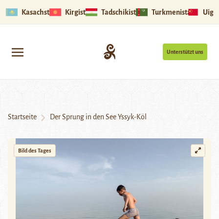
Kasachstan
Kirgistan
Tadschikistan
Turkmenistan
Uigu
Unterstützt uns
Startseite
Der Sprung in den See Yssyk-Köl
Bild des Tages