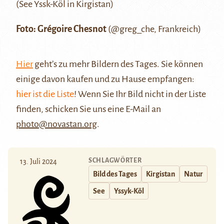
(
See Yssk-Köl
in Kirgistan)
Foto: Grégoire Chesnot
(
@greg_che
, Frankreich)
Hier
geht’s zu mehr Bildern des Tages. Sie können
einige davon kaufen und zu Hause empfangen:
hier ist die Liste
! Wenn Sie Ihr Bild nicht in der Liste
finden, schicken Sie uns eine E-Mail an
photo@novastan.org
.
SCHLAGWÖRTER
13. Juli 2024
Bild des Tages
Kirgistan
Natur
See
Yssyk-Köl