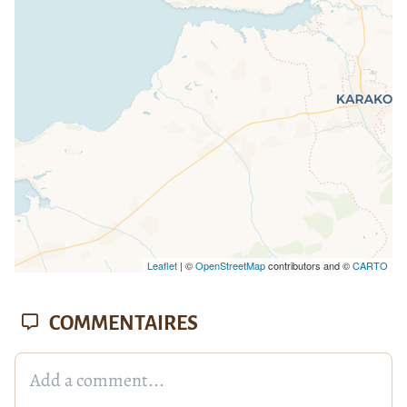
loaded completely, leafletJS files are
missing.
Leaflet
| ©
OpenStreetMap
contributors and ©
CARTO
COMMENTAIRES