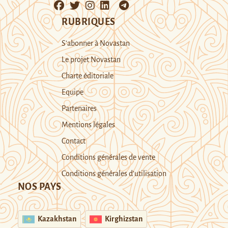
RUBRIQUES
S’abonner à Novastan
Le projet Novastan
Charte éditoriale
Equipe
Partenaires
Mentions légales
Contact
Conditions générales de vente
Conditions générales d’utilisation
NOS PAYS
Kazakhstan
Kirghizstan