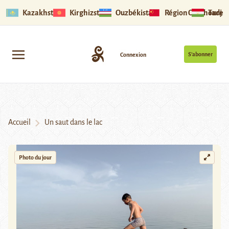
Kazakhstan
Kirghizstan
Ouzbékistan
Région Ouïghoure
Tadjik
S’abonner
Connexion
Accueil
Un saut dans le lac
Photo du jour