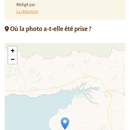
Rédigé par :
La rédaction
Où la photo a-t-elle été prise ?
+
−
Travelers' Map is loading...
If you see this after your page is