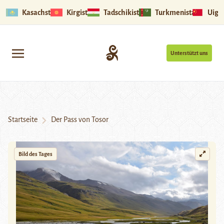
Kasachstan
Kirgistan
Tadschikistan
Turkmenistan
Uigu
Unterstützt uns
Startseite
Der Pass von Tosor
Bild des Tages