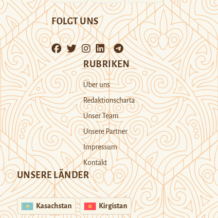
FOLGT UNS
RUBRIKEN
Über uns
Redaktionscharta
Unser Team
Unsere Partner
Impressum
Kontakt
UNSERE LÄNDER
Kasachstan
Kirgistan