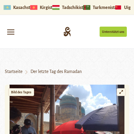
Kasachstan
Kirgistan
Tadschikistan
Turkmenistan
Uigu
Unterstützt uns
Startseite
Der letzte Tag des Ramadan
Bild des Tages