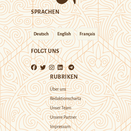
SPRACHEN
Deutsch
English
Français
FOLGT UNS
RUBRIKEN
Über uns
Redaktionscharta
Unser Team
Unsere Partner
Impressum