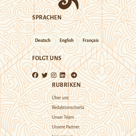
SPRACHEN
Deutsch
English
Français
FOLGT UNS
RUBRIKEN
Über uns
Redaktionscharta
Unser Team
Unsere Partner