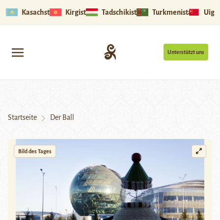
Kasachstan
Kirgistan
Tadschikistan
Turkmenistan
Uigu
Unterstützt uns
Startseite
Der Ball
Bild des Tages