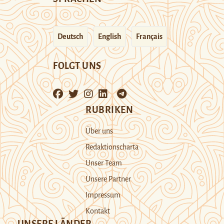
Deutsch
English
Français
FOLGT UNS
RUBRIKEN
Über uns
Redaktionscharta
Unser Team
Unsere Partner
Impressum
Kontakt
UNSERE LÄNDER