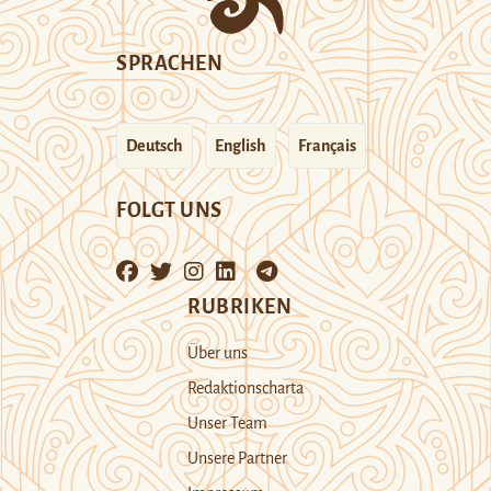
SPRACHEN
Deutsch
English
Français
FOLGT UNS
RUBRIKEN
Über uns
Redaktionscharta
Unser Team
Unsere Partner