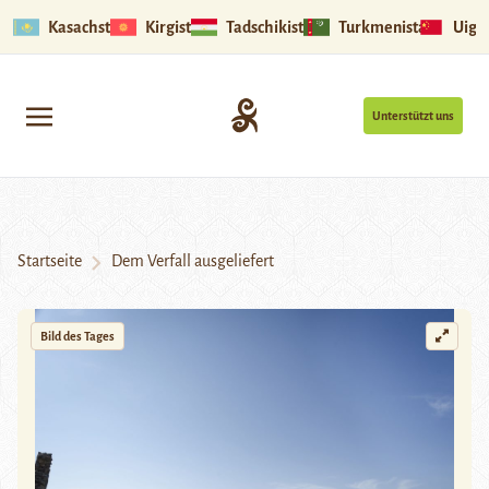
Kasachstan
Kirgistan
Tadschikistan
Turkmenistan
Uigu
Unterstützt uns
Startseite
Dem Verfall ausgeliefert
Bild des Tages