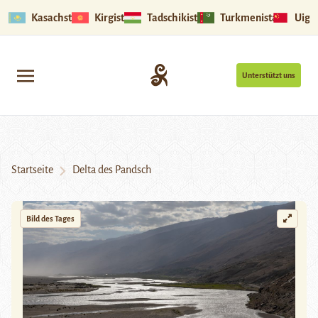
Kasachstan
Kirgistan
Tadschikistan
Turkmenistan
Uigu
Unterstützt uns
Startseite
Delta des Pandsch
Bild des Tages