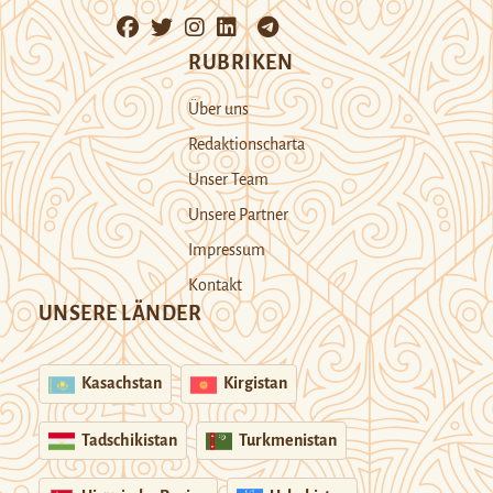
RUBRIKEN
Über uns
Redaktionscharta
Unser Team
Unsere Partner
Impressum
Kontakt
UNSERE LÄNDER
Kasachstan
Kirgistan
Tadschikistan
Turkmenistan