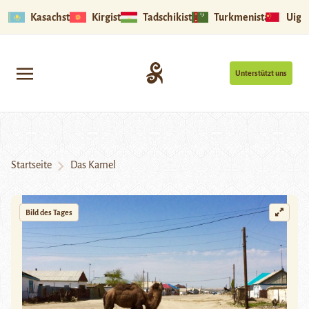
Kasachstan
Kirgistan
Tadschikistan
Turkmenistan
Uigu
Unterstützt uns
Startseite
Das Kamel
Bild des Tages