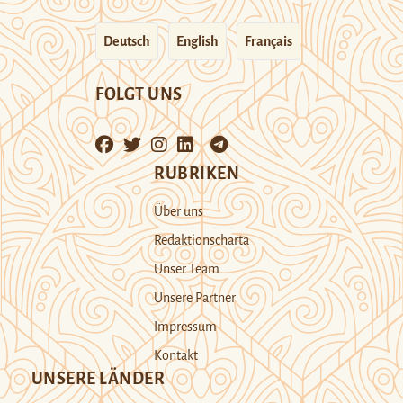
Deutsch
English
Français
FOLGT UNS
RUBRIKEN
Über uns
Redaktionscharta
Unser Team
Unsere Partner
Impressum
Kontakt
UNSERE LÄNDER