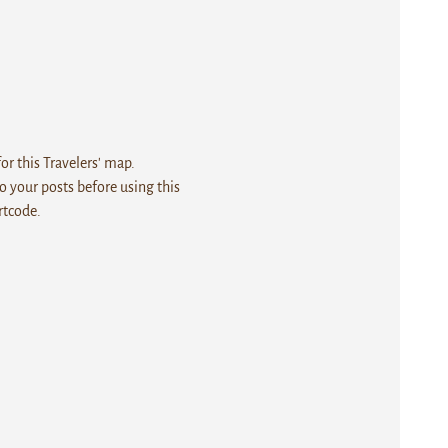
r this Travelers' map.
 your posts before using this
rtcode.