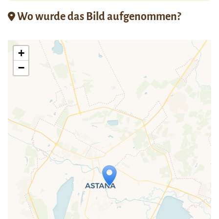
Wo wurde das Bild aufgenommen?
+
−
Travelers' Map wird geladen …
Wenn du dies siehst, nachdem deine
Seite vollständig geladen wurde,
fehlen leafletJS-Dateien.