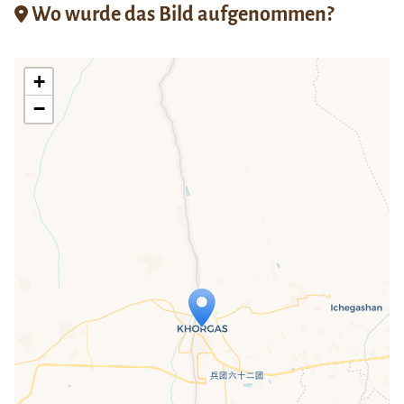
Wo wurde das Bild aufgenommen?
+
−
Travelers' Map wird geladen …
Wenn du dies siehst, nachdem deine
Seite vollständig geladen wurde,
fehlen leafletJS-Dateien.