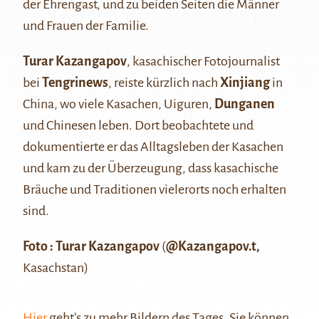
der Ehrengast, und zu beiden Seiten die Männer
und Frauen der Familie.
Turar Kazangapov
, kasachischer Fotojournalist
bei
Tengrinews
, reiste kürzlich nach
Xinjiang
in
China, wo viele Kasachen, Uiguren,
Dunganen
und Chinesen leben. Dort beobachtete und
dokumentierte er das Alltagsleben der Kasachen
und kam zu der Überzeugung, dass kasachische
Bräuche und Traditionen vielerorts noch erhalten
sind.
Foto : Turar Kazangapov
(
@Kazangapov.t
,
Kasachstan)
Hier
geht’s zu mehr Bildern des Tages. Sie können