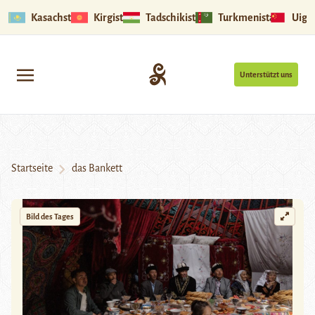
Kasachstan
Kirgistan
Tadschikistan
Turkmenistan
Uigu
Unterstützt uns
Startseite
das Bankett
Bild des Tages