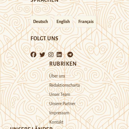
SPRACHEN
Deutsch
English
Français
FOLGT UNS
RUBRIKEN
Über uns
Redaktionscharta
Unser Team
Unsere Partner
Impressum
Kontakt