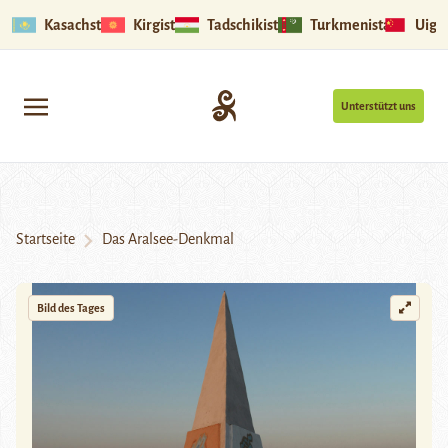
Kasachstan
Kirgistan
Tadschikistan
Turkmenistan
Uigu
Unterstützt uns
Startseite
Das Aralsee-Denkmal
Bild des Tages