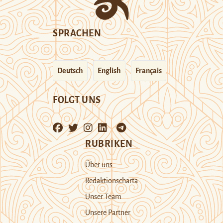
SPRACHEN
Deutsch
English
Français
FOLGT UNS
RUBRIKEN
Über uns
Redaktionscharta
Unser Team
Unsere Partner