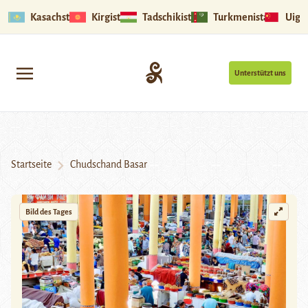
Kasachstan
Kirgistan
Tadschikistan
Turkmenistan
Uigu
Unterstützt uns
Startseite
Chudschand Basar
Bild des Tages