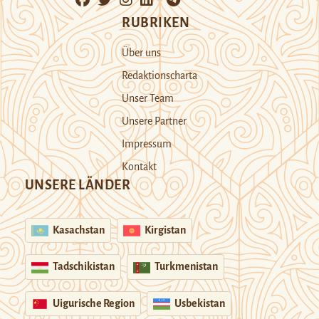
RUBRIKEN
Über uns
Redaktionscharta
Unser Team
Unsere Partner
Impressum
Kontakt
UNSERE LÄNDER
Kasachstan
Kirgistan
Tadschikistan
Turkmenistan
Uigurische Region
Usbekistan