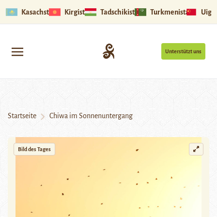
Kasachstan
Kirgistan
Tadschikistan
Turkmenistan
Uigu
Unterstützt uns
Startseite
Chiwa im Sonnenuntergang
Bild des Tages