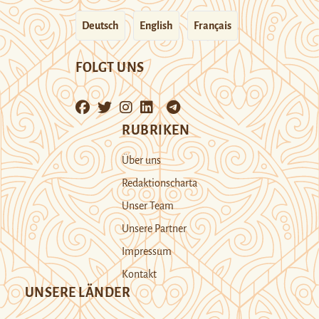
Deutsch
English
Français
FOLGT UNS
RUBRIKEN
Über uns
Redaktionscharta
Unser Team
Unsere Partner
Impressum
Kontakt
UNSERE LÄNDER