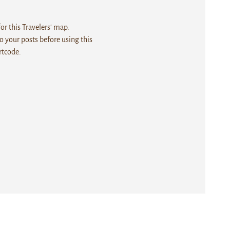
r this Travelers' map.
 your posts before using this
rtcode.