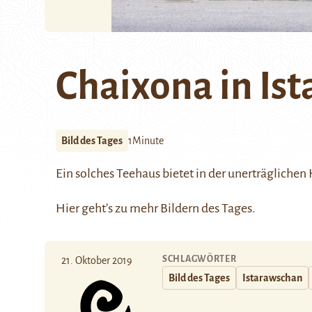
Chaixona in Is
Bild des Tages
1Minute
Ein solches Teehaus bietet in der unerträglichen
Hier
geht’s zu mehr Bildern des Tages.
SCHLAGWÖRTER
21. Oktober 2019
Bild des Tages
Istarawschan