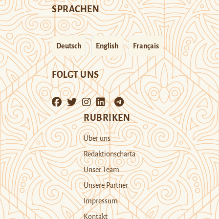
SPRACHEN
Deutsch
English
Français
FOLGT UNS
RUBRIKEN
Über uns
Redaktionscharta
Unser Team
Unsere Partner
Impressum
Kontakt