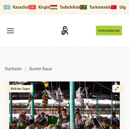
Kasachstan
Kirgistan
Tadschikistan
Turkmenistan
Uigu
Unterstützt uns
Startseite
Bunter Basar
Bild des Tages