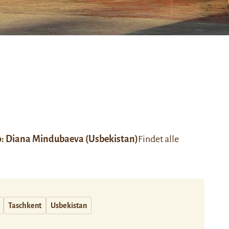
o:
Diana Mindubaeva
(Usbekistan)
Findet alle
Taschkent
Usbekistan