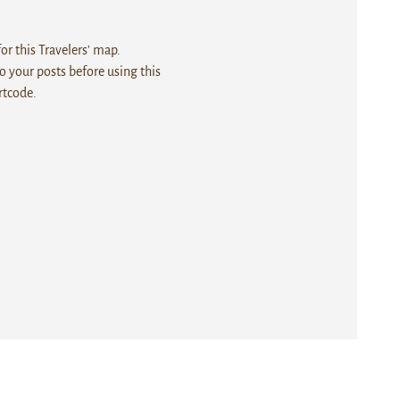
r this Travelers' map.
 your posts before using this
rtcode.