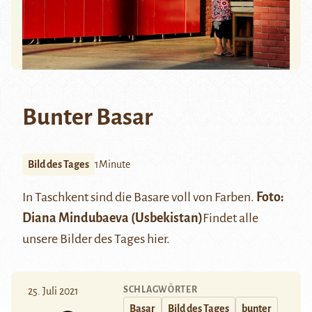
Bunter Basar
Bild des Tages
1Minute
In Taschkent sind die Basare voll von Farben.
Foto:
Diana Mindubaeva
(Usbekistan)
Findet alle
unsere Bilder des Tages
hier
.
SCHLAGWÖRTER
25. Juli 2021
Basar
Bild des Tages
bunter