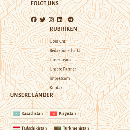
FOLGT UNS
RUBRIKEN
Über uns
Redaktionscharta
Unser Team
Unsere Partner
Impressum
Kontakt
UNSERE LÄNDER
Kasachstan
Kirgistan
Tadschikistan
Turkmenistan