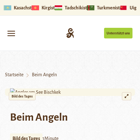
Kasachstan
Kirgistan
Tadschikistan
Turkmenistan
Uigu
Unterstützt uns
Startseite
Beim Angeln
Bild des Tages
Beim Angeln
Bild des Tages
1Minute