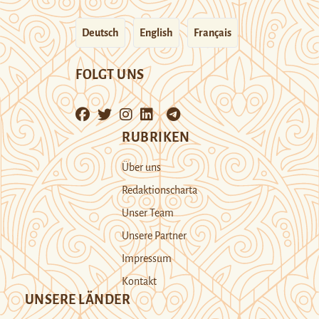
Deutsch
English
Français
FOLGT UNS
RUBRIKEN
Über uns
Redaktionscharta
Unser Team
Unsere Partner
Impressum
Kontakt
UNSERE LÄNDER