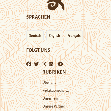
SPRACHEN
Deutsch
English
Français
FOLGT UNS
RUBRIKEN
Über uns
Redaktionscharta
Unser Team
Unsere Partner