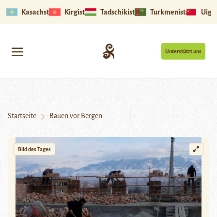
Kasachstan
Kirgistan
Tadschikistan
Turkmenistan
Uigu
Unterstützt uns
Startseite
Bauen vor Bergen
Bild des Tages