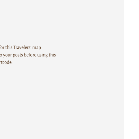
r this Travelers' map.
 your posts before using this
rtcode.