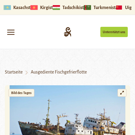
Kasachstan
Kirgistan
Tadschikistan
Turkmenistan
Uigu
Unterstützt uns
Startseite
Ausgediente Fischgefrierflotte
Bild des Tages