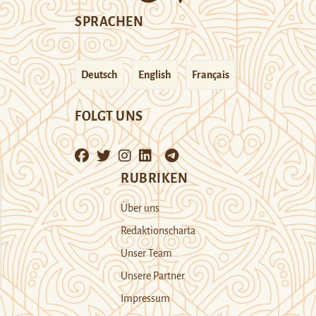
SPRACHEN
Deutsch
English
Français
FOLGT UNS
RUBRIKEN
Über uns
Redaktionscharta
Unser Team
Unsere Partner
Impressum