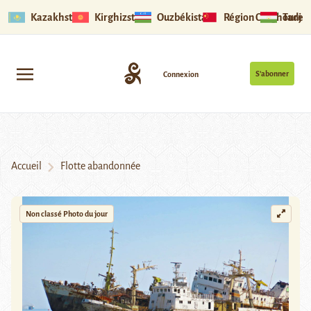
Kazakhstan
Kirghizstan
Ouzbékistan
Région Ouïghoure
Tadjik
S’abonner
Connexion
Accueil
Flotte abandonnée
Non classé
Photo du jour