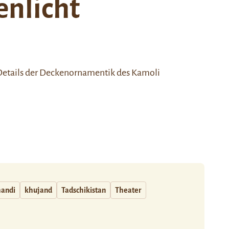
nlicht
 Details der Deckenornamentik des
Kamoli
handi
khujand
Tadschikistan
Theater