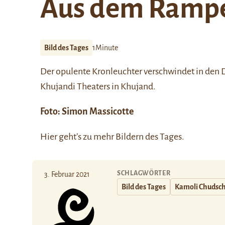
Aus dem Rampe
Bild des Tages
1Minute
Der opulente Kronleuchter verschwindet in den
Khujandi
Theaters in
Khujand
.
Foto: Simon Massicotte
Hier
geht’s zu mehr Bildern des Tages.
SCHLAGWÖRTER
3. Februar 2021
Bild des Tages
Kamoli Chudsc