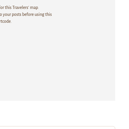
r this Travelers' map.
 your posts before using this
rtcode.