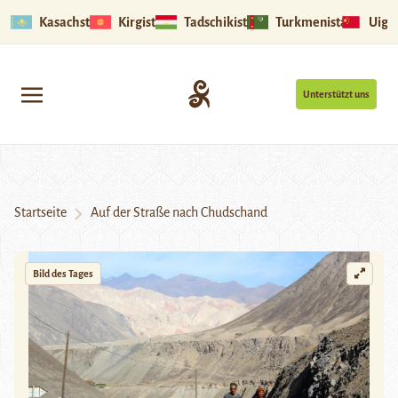
Kasachstan
Kirgistan
Tadschikistan
Turkmenistan
Uigu
Unterstützt uns
Startseite
Auf der Straße nach Chudschand
Bild des Tages