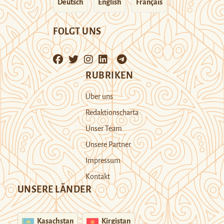
Deutsch
English
Français
FOLGT UNS
RUBRIKEN
Über uns
Redaktionscharta
Unser Team
Unsere Partner
Impressum
Kontakt
UNSERE LÄNDER
Kasachstan
Kirgistan