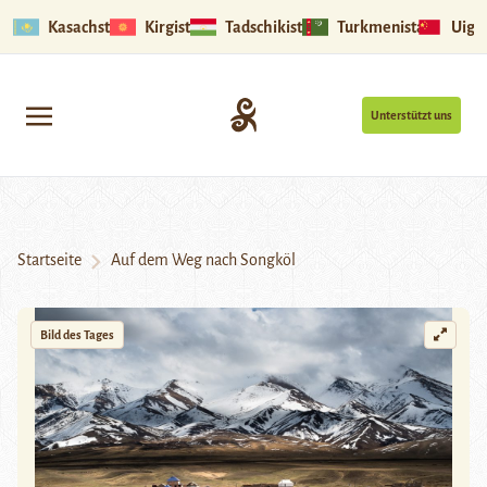
Kasachstan
Kirgistan
Tadschikistan
Turkmenistan
Uigu
Unterstützt uns
Startseite
Auf dem Weg nach Songköl
Bild des Tages