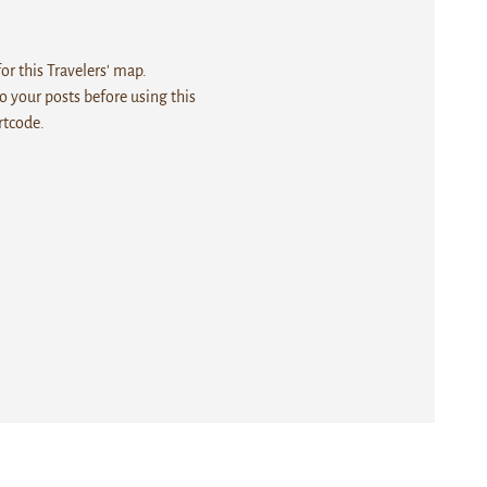
r this Travelers' map.
 your posts before using this
rtcode.