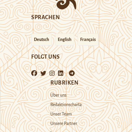
SPRACHEN
Deutsch
English
Français
FOLGT UNS
RUBRIKEN
Über uns
Redaktionscharta
Unser Team
Unsere Partner