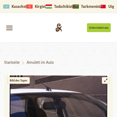
Kasachstan
Kirgistan
Tadschikistan
Turkmenistan
Uigu
Unterstützt uns
Startseite
Amulett im Auto
Bild des Tages