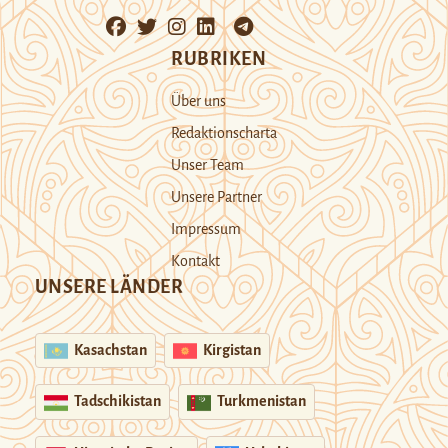
RUBRIKEN
Über uns
Redaktionscharta
Unser Team
Unsere Partner
Impressum
Kontakt
UNSERE LÄNDER
Kasachstan
Kirgistan
Tadschikistan
Turkmenistan