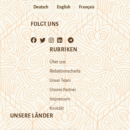
Deutsch
English
Français
FOLGT UNS
RUBRIKEN
Über uns
Redaktionscharta
Unser Team
Unsere Partner
Impressum
Kontakt
UNSERE LÄNDER