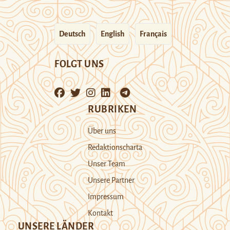
Deutsch
English
Français
FOLGT UNS
RUBRIKEN
Über uns
Redaktionscharta
Unser Team
Unsere Partner
Impressum
Kontakt
UNSERE LÄNDER