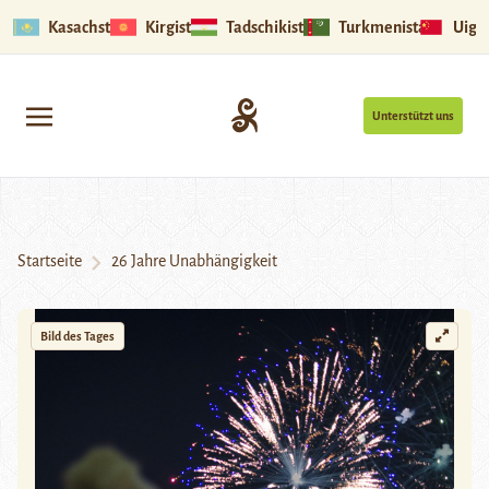
Kasachstan
Kirgistan
Tadschikistan
Turkmenistan
Uigu
Unterstützt uns
Startseite
26 Jahre Unabhängigkeit
Bild des Tages